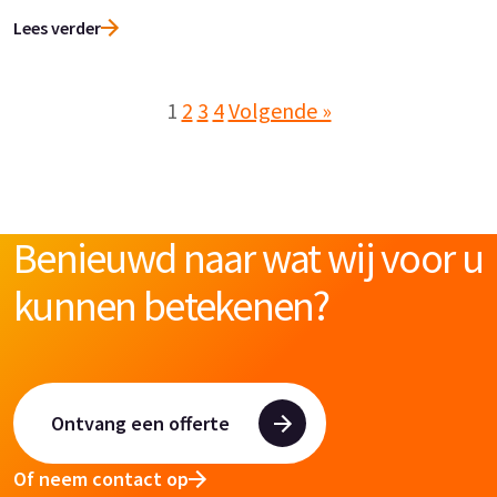
Lees verder
1
2
3
4
Volgende »
Benieuwd naar wat wij voor u
kunnen betekenen?
Ontvang een offerte
Of neem contact op