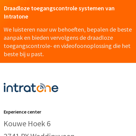
Draadloze toegangscontrole systemen van
Intratone
We luisteren naar uw behoeften, bepalen de beste
aanpak en bieden vervolgens de draadloze
toegangscontrole- en videofoonoplossing die het
beste bij u past.
Experience center
Kouwe Hoek 6