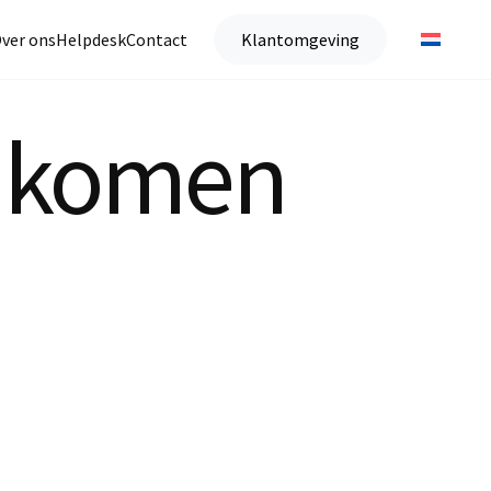
ver ons
Helpdesk
Contact
Klantomgeving
t komen