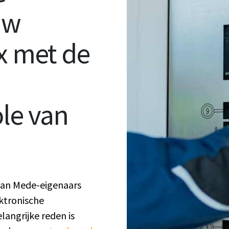
uw
 met de
le van
 van Mede-eigenaars
ktronische
angrijke reden is