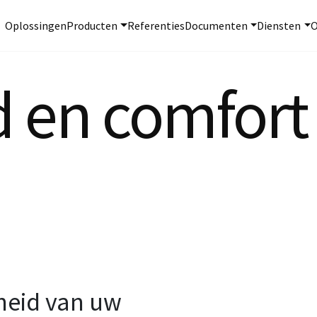
Oplossingen
Producten
Referenties
Documenten
Diensten
O
id en comfor
gheid van uw