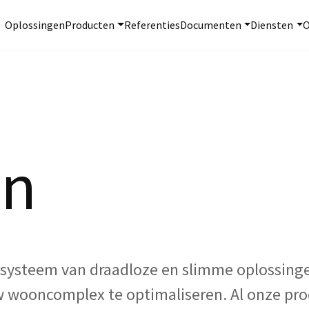
Oplossingen
Producten
Referenties
Documenten
Diensten
O
en
osysteem van draadloze en slimme oplossinge
uw wooncomplex te optimaliseren. Al onze p