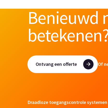
Benieuwd n
betekenen
Ontvang een offerte
Of n
Draadloze toegangscontrole systemen 