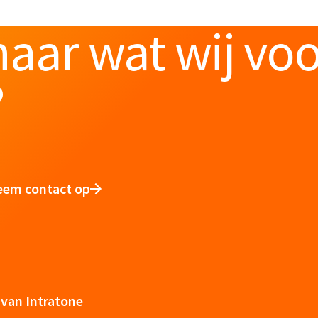
aar wat wij vo
?
eem contact op
van Intratone