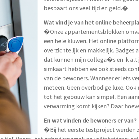
bespaart ons veel tijd en geld.�
Wat vind je van het online beheerpl
�Onze appartementsblokken omvat
een hele kluwen. Het online platfo
overzichtelijk en makkelijk. Badges
dat kunnen mijn collega�s en ik alti
simkaart hebben we ook steeds co
van de bewoners. Wanneer er iets ve
meteen. Geen overbodige luxe. Ook
tot het gebouw kan simpel. Een aan
verwarming komt kijken? Daar hoeven
En wat vinden de bewoners er van?
�Bij het eerste testproject werden
itief. Vooral het gebruiksgemak en veiligheidsgevoel 