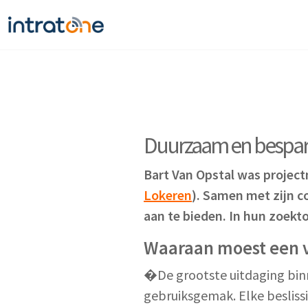
Duurzaam en bespa
Bart Van Opstal was projec
Lokeren
).
Samen met zijn co
aan te bieden. In hun zoekt
Waaraan moest een 
�De grootste uitdaging binn
gebruiksgemak. Elke besliss