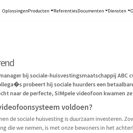
Oplossingen
Producten
Referenties
Documenten
Diensten
O
rend
tmanager bij sociale-huisvestingsmaatschappij
ABC c
llega�s probeert hij sociale huurders een betaalbare
ocht naar de perfecte, SIMpele videofoon
kwamen ze u
videofoonsysteem voldoen?
en de sociale huisvesting is duurzaam investeren. Zo
ing die we nemen, is met onze bewoners in het achterh