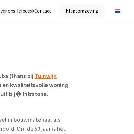
ver ons
Helpdesk
Contact
Klantomgeving
vba (thans bij
Tuinwijk
 en kwaliteitsvolle
woning
it bij� Intratone.
wel in bouwmateriaal als
oofd. Om de 50 jaar is het