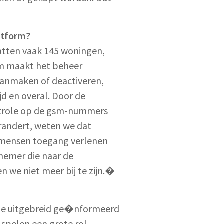
atform?
ten vaak 145 woningen,
rm maakt het beheer
 aanmaken of deactiveren,
jd en overal. Door de
ntrole op de gsm-nummers
randert, weten we dat
 mensen toegang verlenen
nemer die naar de
 we niet meer bij te zijn.�
 ze uitgebreid ge�nformeerd
spelen een grote rol.