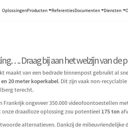
Oplossingen
Producten
Referenties
Documenten
Diensten
O
g…. Draag bij aan het welzijn van de p
kt maakt van een bedrade binnenpost gebruikt al sn
 en 20 meter koperkabel
. Dit zijn vaak non-recyclabl
berg terecht.
l in Frankrijk ongeveer 350.000 videofoontoestellen m
 onze draadloze oplossing zou potentieel
175 ton
afv
twoorde alternatieven. Dankzij de milieuvriendelijke 