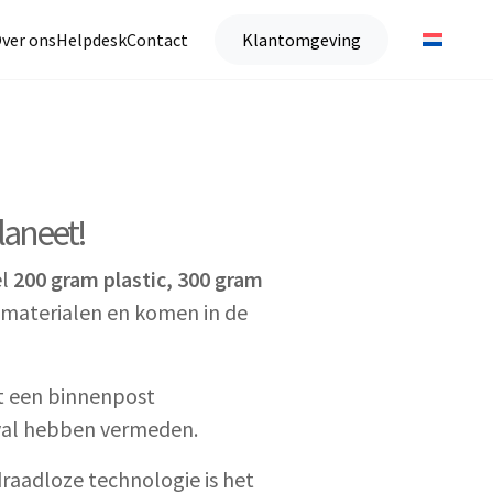
ver ons
Helpdesk
Contact
Klantomgeving
laneet!
el
200 gram plastic, 300 gram
e materialen en komen in de
et een binnenpost
al hebben vermeden.
draadloze technologie is het