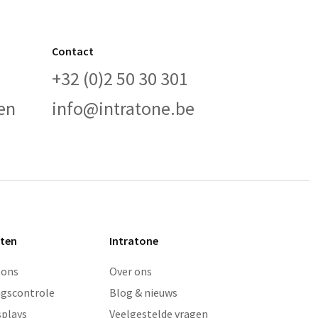
Contact
+32 (0)2 50 30 301
en
info@intratone.be
ten
Intratone
oons
Over ons
gscontrole
Blog & nieuws
splays
Veelgestelde vragen