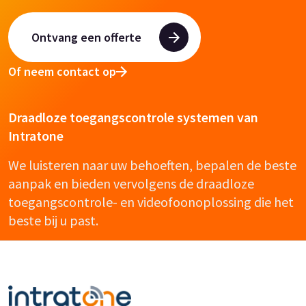
Ontvang een offerte
Of neem contact op
Draadloze toegangscontrole systemen van
Intratone
We luisteren naar uw behoeften, bepalen de beste
aanpak en bieden vervolgens de draadloze
toegangscontrole- en videofoonoplossing die het
beste bij u past.