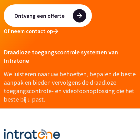
Ontvang een offerte
Of neem contact op
Draadloze toegangscontrole systemen van
Intratone
We luisteren naar uw behoeften, bepalen de beste
aanpak en bieden vervolgens de draadloze
toegangscontrole- en videofoonoplossing die het
beste bij u past.