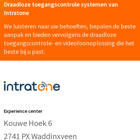
Draadloze toegangscontrole systemen van
Intratone
We luisteren naar uw behoeften, bepalen de beste
aanpak en bieden vervolgens de draadloze
toegangscontrole- en videofoonoplossing die het
beste bij u past.
Experience center
Kouwe Hoek 6
2741 PX Waddinxveen