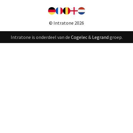
© Intratone 2026
Intratone is onderdeel van de
Cogelec
&
Legrand
groep.