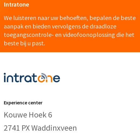
Intratone
We luisteren naar uw behoeften, bepalen de beste
aanpak en bieden vervolgens de draadloze
toegangscontrole- en videofoonoplossing die het
beste bij u past.
Experience center
Kouwe Hoek 6
2741 PX Waddinxveen