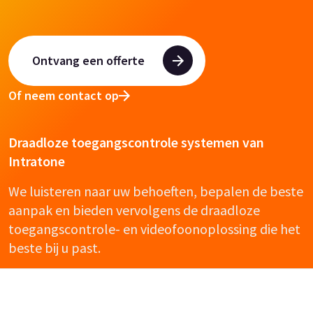
Ontvang een offerte
Of neem contact op
Draadloze toegangscontrole systemen van
Intratone
We luisteren naar uw behoeften, bepalen de beste
aanpak en bieden vervolgens de draadloze
toegangscontrole- en videofoonoplossing die het
beste bij u past.