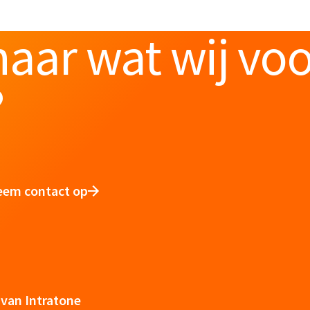
aar wat wij vo
?
eem contact op
van Intratone