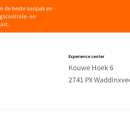
en de beste aanpak en
gscontrole- en
ast.
Experience center
Kouwe Hoek 6
2741 PX Waddinxve