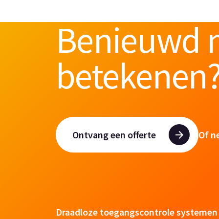
Benieuwd n
betekenen
Ontvang een offerte
Of n
Draadloze toegangscontrole systemen 