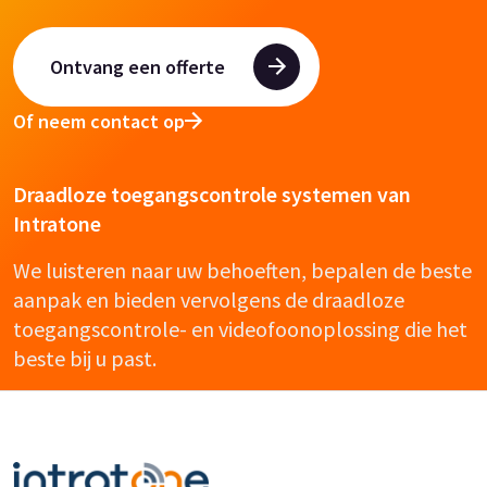
Ontvang een offerte
Of neem contact op
Draadloze toegangscontrole systemen van
Intratone
We luisteren naar uw behoeften, bepalen de beste
aanpak en bieden vervolgens de draadloze
toegangscontrole- en videofoonoplossing die het
beste bij u past.