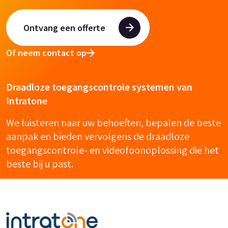
Ontvang een offerte
Of neem contact op
Draadloze toegangscontrole systemen van
Intratone
We luisteren naar uw behoeften, bepalen de beste
aanpak en bieden vervolgens de draadloze
toegangscontrole- en videofoonoplossing die het
beste bij u past.