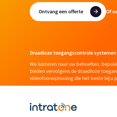
Ontvang een offerte
Of n
Draadloze toegangscontrole systemen 
We luisteren naar uw behoeften, bepal
bieden vervolgens de draadloze toegan
videofoonoplossing die het beste bij u p