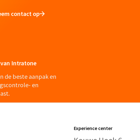
eem contact op
van Intratone
en de beste aanpak en
gscontrole- en
ast.
Experience center