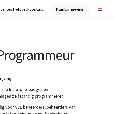
ver ons
Helpdesk
Contact
Klantomgeving
Programmeur
ijving
 alle Intratone-badges en
ningen zelfstandig programmeren.
g voor VVE beheerders, beheerders van
tementen gebouwen en Woningbouw