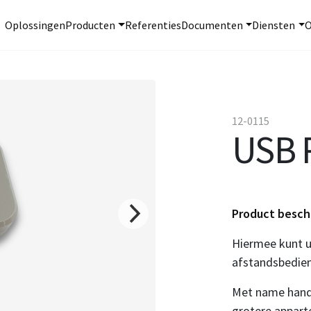
Oplossingen
Producten
Referenties
Documenten
Diensten
O
12-0115
USB 
Product beschr
Hiermee kunt u
afstandsbedie
Met name handi
grotere appar