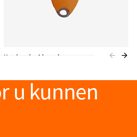
Handzender 4-kanaals
Met een 4-kanaals hoogfrequente handzender
van Intratone kunnen toegangen en opritten
comfortabel met de afstandsbediening worden
or u kunnen
ontgrendeld.