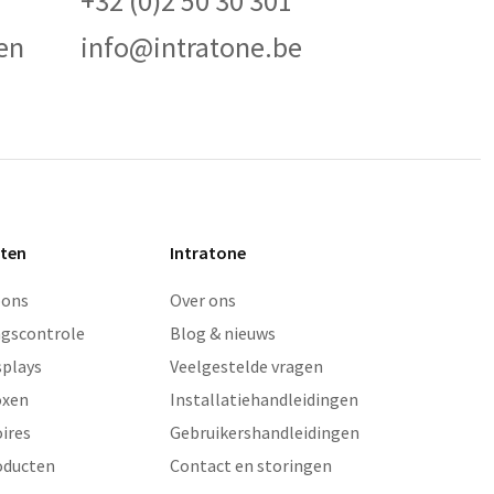
+32 (0)2 50 30 301
en
info@intratone.be
ten
Intratone
oons
Over ons
gscontrole
Blog & nieuws
splays
Veelgestelde vragen
oxen
Installatiehandleidingen
ires
Gebruikershandleidingen
oducten
Contact en storingen