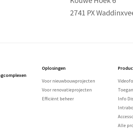
Kouwe Hoek 6
2741 PX Waddinxve
Oplosingen
Produc
ingcomplexen
Voor nieuwbouwprojecten
Videof
Voor renovatieprojecten
Toegan
Efficiënt beheer
Info Di
Intrab
Accesso
Alle pr