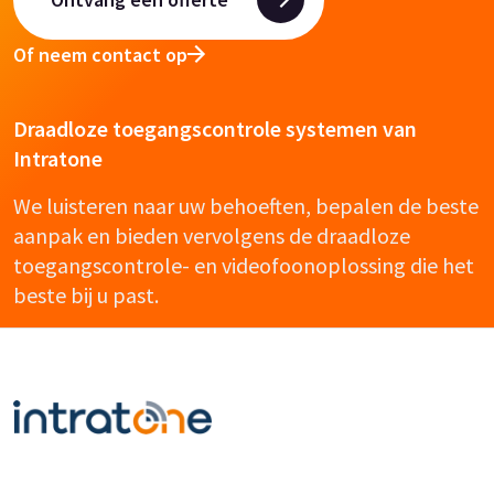
Of neem contact op
Draadloze toegangscontrole systemen van
Intratone
We luisteren naar uw behoeften, bepalen de beste
aanpak en bieden vervolgens de draadloze
toegangscontrole- en videofoonoplossing die het
beste bij u past.