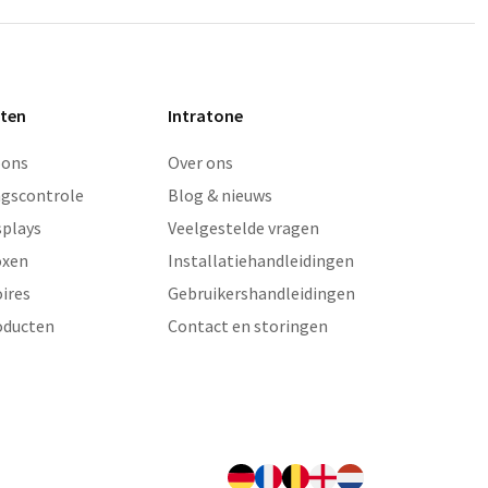
ten
Intratone
oons
Over ons
gscontrole
Blog & nieuws
splays
Veelgestelde vragen
oxen
Installatiehandleidingen
ires
Gebruikershandleidingen
oducten
Contact en storingen