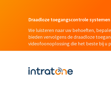
Draadloze toegangscontrole systemen 
We luisteren naar uw behoeften, bepal
bieden vervolgens de draadloze toegan
videofoonoplossing die het beste bij u p