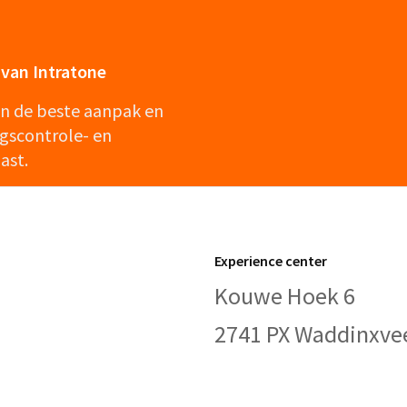
van Intratone
en de beste aanpak en
gscontrole- en
ast.
Experience center
Kouwe Hoek 6
2741 PX Waddinxve