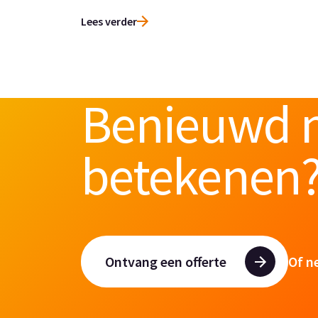
Lees verder
Benieuwd n
betekenen
Ontvang een offerte
Of n