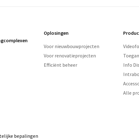
Oplosingen
Produc
ingcomplexen
Voor nieuwbouwprojecten
Videof
Voor renovatieprojecten
Toegan
Efficiënt beheer
Info Di
Intrab
Accesso
Alle pr
elijke bepalingen