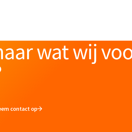
aar wat wij vo
?
eem contact op