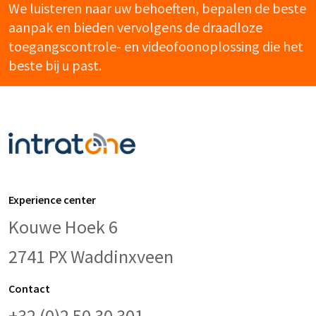
We luisteren naar uw behoeften, bepalen de beste
aanpak en bieden vervolgens de draadloze
toegangscontrole- en videofoonoplossing die het
beste bij u past.
Experience center
Kouwe Hoek 6
2741 PX Waddinxveen
Contact
+32 (0)2 50 30 301