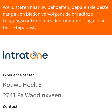
We luisteren naar uw behoeften, bepalen de beste
aanpak en bieden vervolgens de draadloze
toegangscontrole- en videofoonoplossing die het
beste bij u past.
Experience center
Kouwe Hoek 6
2741 PX Waddinxveen
Contact